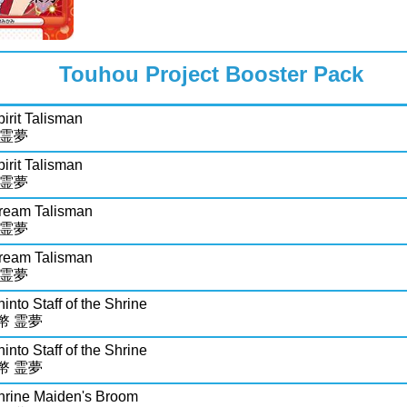
Touhou Project Booster Pack
irit Talisman
 霊夢
irit Talisman
 霊夢
ream Talisman
 霊夢
ream Talisman
 霊夢
into Staff of the Shrine
幣 霊夢
into Staff of the Shrine
幣 霊夢
hrine Maiden's Broom