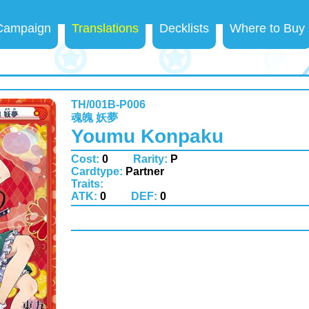
 Campaign
Translations
Decklists
Where to Buy
TH/001B-P006
魂魄 妖夢
Youmu Konpaku
Cost:
0
Rarity:
P
Cardtype:
Partner
Traits:
ATK:
0
DEF:
0