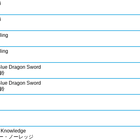
i
i
ling
ling
 Blue Dragon Sword
美鈴
 Blue Dragon Sword
美鈴
i Knowledge
ー・ノーレッジ