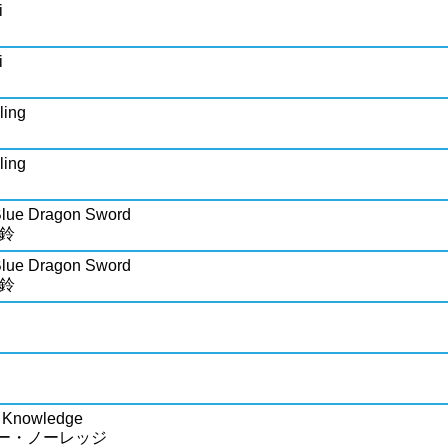
i
i
ling
ling
 Blue Dragon Sword
美鈴
 Blue Dragon Sword
美鈴
i Knowledge
ー・ノーレッジ