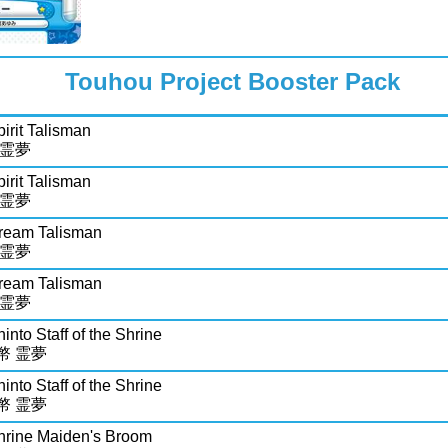
Touhou Project Booster Pack
irit Talisman
 霊夢
irit Talisman
 霊夢
ream Talisman
 霊夢
ream Talisman
 霊夢
into Staff of the Shrine
幣 霊夢
into Staff of the Shrine
幣 霊夢
hrine Maiden's Broom