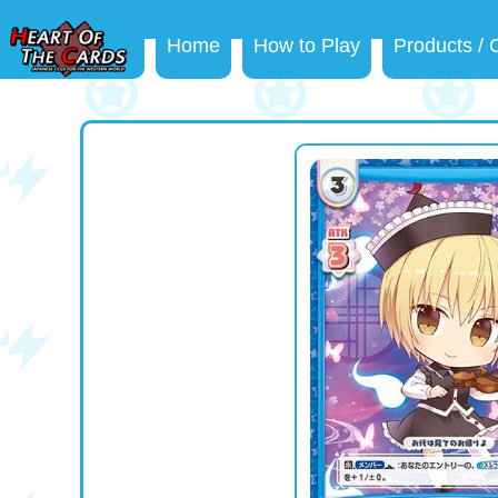
Home
How to Play
Products /