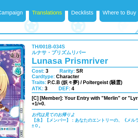
 Campaign
Translations
Decklists
Where to Buy
TH/001B-034S
ルナサ・プリズムリバー
Lunasa Prismriver
Cost:
3
Rarity:
SR
Cardtype:
Character
Traits:
P.C.B (妖々夢) / Poltergeist (騒霊)
ATK:
3
DEF:
4
[C] [Member]: Your Entry with "Merlin" or "Ly
+1/+0.
お代は見てのお帰りよ
【永】【メンバー】：あなたのエントリーの、《メルラ
±０。