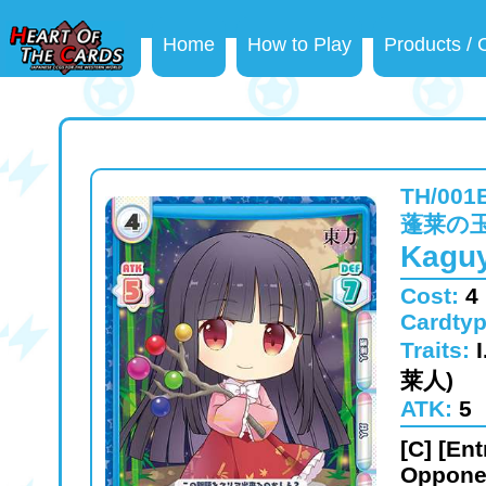
Home
How to Play
Products /
TH/001
蓬莱の玉
Kaguy
Cost:
4
Cardty
Traits:
莱人)
ATK:
5
[C] [En
Oppone