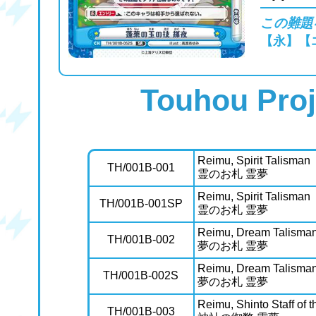
この難題
【永】【
Touhou Proj
Reimu, Spirit Talisman
TH/001B-001
霊のお札 霊夢
Reimu, Spirit Talisman
TH/001B-001SP
霊のお札 霊夢
Reimu, Dream Talisma
TH/001B-002
夢のお札 霊夢
Reimu, Dream Talisma
TH/001B-002S
夢のお札 霊夢
Reimu, Shinto Staff of 
TH/001B-003