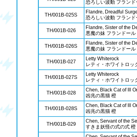
恐ろしい波動 フランド
Flandre, Dreadful Surg
TH/001B-025S
恐ろしい波動 フランド
Flandre, Sister of the D
TH/001B-026
悪魔の妹 フランドール
Flandre, Sister of the D
TH/001B-026S
悪魔の妹 フランドール
Letty Whiterock
TH/001B-027
レティ・ホワイトロッ
Letty Whiterock
TH/001B-027S
レティ・ホワイトロッ
Chen, Black Cat of Ill
TH/001B-028
凶兆の黒猫 橙
Chen, Black Cat of Ill
TH/001B-028S
凶兆の黒猫 橙
Chen, Servant of the S
TH/001B-029
すきま妖怪の式の式 橙
Chen, Servant of the S