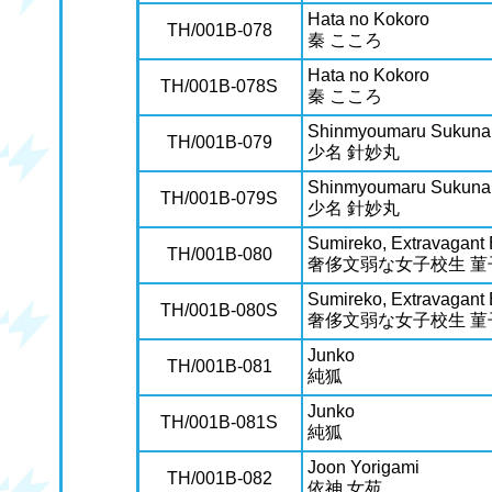
Hata no Kokoro
TH/001B-078
秦 こころ
Hata no Kokoro
TH/001B-078S
秦 こころ
Shinmyoumaru Sukuna
TH/001B-079
少名 針妙丸
Shinmyoumaru Sukuna
TH/001B-079S
少名 針妙丸
Sumireko, Extravagant
TH/001B-080
奢侈文弱な女子校生 菫
Sumireko, Extravagant
TH/001B-080S
奢侈文弱な女子校生 菫
Junko
TH/001B-081
純狐
Junko
TH/001B-081S
純狐
Joon Yorigami
TH/001B-082
依神 女苑