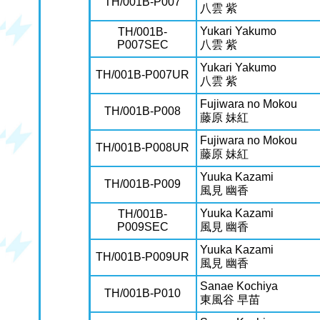
TH/001B-P007
八雲 紫
Yukari Yakumo
TH/001B-
P007SEC
八雲 紫
Yukari Yakumo
TH/001B-P007UR
八雲 紫
Fujiwara no Mokou
TH/001B-P008
藤原 妹紅
Fujiwara no Mokou
TH/001B-P008UR
藤原 妹紅
Yuuka Kazami
TH/001B-P009
風見 幽香
Yuuka Kazami
TH/001B-
P009SEC
風見 幽香
Yuuka Kazami
TH/001B-P009UR
風見 幽香
Sanae Kochiya
TH/001B-P010
東風谷 早苗