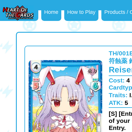
Home
How to Play
Products /
TH/001
符蝕薬 
Reise
Cost:
4
Cardty
Traits:
ATK:
5
[S] [Ent
of your
Entry.