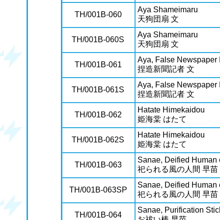
Aya Shameimaru
TH/001B-060
天狗団扇 文
Aya Shameimaru
TH/001B-060S
天狗団扇 文
Aya, False Newspaper 
TH/001B-061
捏造新聞記者 文
Aya, False Newspaper 
TH/001B-061S
捏造新聞記者 文
Hatate Himekaidou
TH/001B-062
姫海棠 はたて
Hatate Himekaidou
TH/001B-062S
姫海棠 はたて
Sanae, Deified Human 
TH/001B-063
祀られる風の人間 早苗
Sanae, Deified Human 
TH/001B-063SP
祀られる風の人間 早苗
Sanae, Purification Stic
TH/001B-064
お祓い棒 早苗