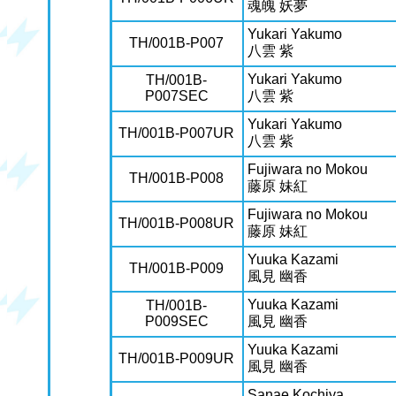
魂魄 妖夢
Yukari Yakumo
TH/001B-P007
八雲 紫
Yukari Yakumo
TH/001B-
P007SEC
八雲 紫
Yukari Yakumo
TH/001B-P007UR
八雲 紫
Fujiwara no Mokou
TH/001B-P008
藤原 妹紅
Fujiwara no Mokou
TH/001B-P008UR
藤原 妹紅
Yuuka Kazami
TH/001B-P009
風見 幽香
Yuuka Kazami
TH/001B-
P009SEC
風見 幽香
Yuuka Kazami
TH/001B-P009UR
風見 幽香
Sanae Kochiya