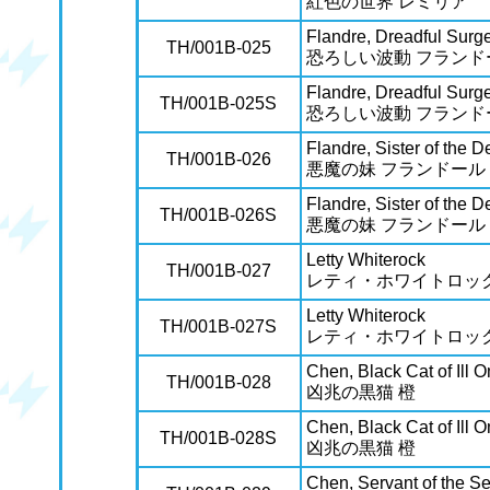
紅色の世界 レミリア
Flandre, Dreadful Surg
TH/001B-025
恐ろしい波動 フランド
Flandre, Dreadful Surg
TH/001B-025S
恐ろしい波動 フランド
Flandre, Sister of the D
TH/001B-026
悪魔の妹 フランドール
Flandre, Sister of the D
TH/001B-026S
悪魔の妹 フランドール
Letty Whiterock
TH/001B-027
レティ・ホワイトロッ
Letty Whiterock
TH/001B-027S
レティ・ホワイトロッ
Chen, Black Cat of Ill
TH/001B-028
凶兆の黒猫 橙
Chen, Black Cat of Ill
TH/001B-028S
凶兆の黒猫 橙
Chen, Servant of the S