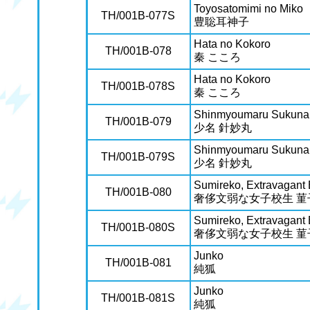
Toyosatomimi no Miko
TH/001B-077S
豊聡耳神子
Hata no Kokoro
TH/001B-078
秦 こころ
Hata no Kokoro
TH/001B-078S
秦 こころ
Shinmyoumaru Sukuna
TH/001B-079
少名 針妙丸
Shinmyoumaru Sukuna
TH/001B-079S
少名 針妙丸
Sumireko, Extravagant
TH/001B-080
奢侈文弱な女子校生 菫
Sumireko, Extravagant
TH/001B-080S
奢侈文弱な女子校生 菫
Junko
TH/001B-081
純狐
Junko
TH/001B-081S
純狐