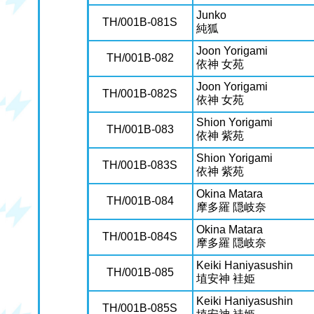
Junko
TH/001B-081S
純狐
Joon Yorigami
TH/001B-082
依神 女苑
Joon Yorigami
TH/001B-082S
依神 女苑
Shion Yorigami
TH/001B-083
依神 紫苑
Shion Yorigami
TH/001B-083S
依神 紫苑
Okina Matara
TH/001B-084
摩多羅 隠岐奈
Okina Matara
TH/001B-084S
摩多羅 隠岐奈
Keiki Haniyasushin
TH/001B-085
埴安神 袿姫
Keiki Haniyasushin
TH/001B-085S