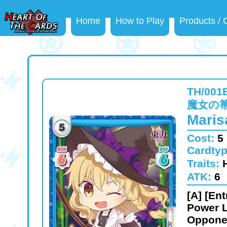
Home
How to Play
Products /
TH/001
魔女の箒
Maris
Cost:
5
Cardty
Traits:
ATK:
6
[A] [En
Power L
Opponen