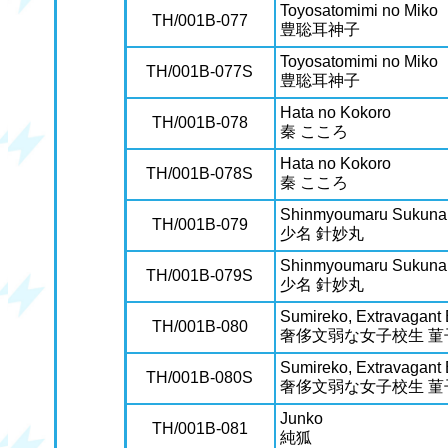
Toyosatomimi no Miko
TH/001B-077
豊聡耳神子
Toyosatomimi no Miko
TH/001B-077S
豊聡耳神子
Hata no Kokoro
TH/001B-078
秦 こころ
Hata no Kokoro
TH/001B-078S
秦 こころ
Shinmyoumaru Sukuna
TH/001B-079
少名 針妙丸
Shinmyoumaru Sukuna
TH/001B-079S
少名 針妙丸
Sumireko, Extravagant
TH/001B-080
奢侈文弱な女子校生 菫
Sumireko, Extravagant
TH/001B-080S
奢侈文弱な女子校生 菫
Junko
TH/001B-081
純狐