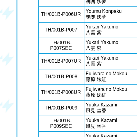
魂魄 妖夢
Youmu Konpaku
TH/001B-P006UR
魂魄 妖夢
Yukari Yakumo
TH/001B-P007
八雲 紫
Yukari Yakumo
TH/001B-
P007SEC
八雲 紫
Yukari Yakumo
TH/001B-P007UR
八雲 紫
Fujiwara no Mokou
TH/001B-P008
藤原 妹紅
Fujiwara no Mokou
TH/001B-P008UR
藤原 妹紅
Yuuka Kazami
TH/001B-P009
風見 幽香
Yuuka Kazami
TH/001B-
P009SEC
風見 幽香
Yuuka Kazami