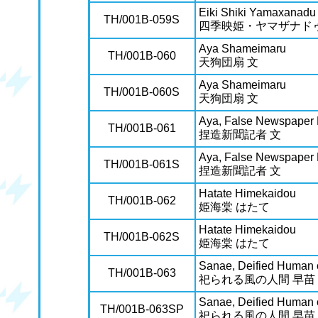
Eiki Shiki Yamaxanadu
TH/001B-059S
四季映姫・ヤマザナド
Aya Shameimaru
TH/001B-060
天狗団扇 文
Aya Shameimaru
TH/001B-060S
天狗団扇 文
Aya, False Newspaper 
TH/001B-061
捏造新聞記者 文
Aya, False Newspaper 
TH/001B-061S
捏造新聞記者 文
Hatate Himekaidou
TH/001B-062
姫海棠 はたて
Hatate Himekaidou
TH/001B-062S
姫海棠 はたて
Sanae, Deified Human 
TH/001B-063
祀られる風の人間 早苗
Sanae, Deified Human 
TH/001B-063SP
祀られる風の人間 早苗