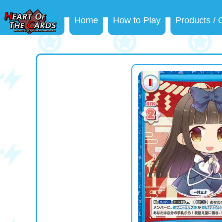
Home
How to Play
Products /