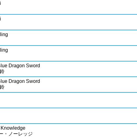
i
i
ling
ling
 Blue Dragon Sword
美鈴
 Blue Dragon Sword
美鈴
i Knowledge
ー・ノーレッジ