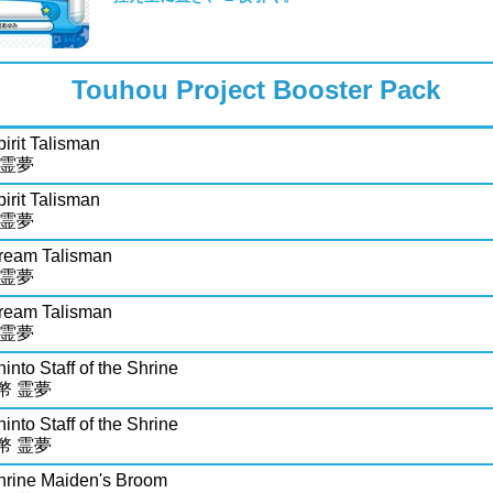
Touhou Project Booster Pack
irit Talisman
 霊夢
irit Talisman
 霊夢
ream Talisman
 霊夢
ream Talisman
 霊夢
into Staff of the Shrine
幣 霊夢
into Staff of the Shrine
幣 霊夢
hrine Maiden's Broom