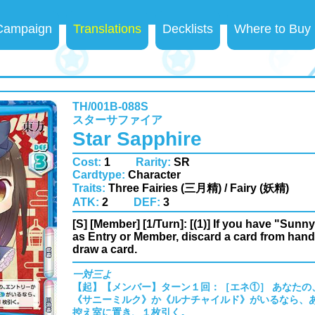
 Campaign
Translations
Decklists
Where to Buy
TH/001B-088S
スターサファイア
Star Sapphire
Cost:
1
Rarity:
SR
Cardtype:
Character
Traits:
Three Fairies (三月精) / Fairy (妖精)
ATK:
2
DEF:
3
[S] [Member] [1/Turn]: [(1)] If you have "Sunn
as Entry or Member, discard a card from han
draw a card.
一対三よ
【起】【メンバー】ターン１回：［エネ①］ あなたの
《サニーミルク》か《ルナチャイルド》がいるなら、
控え室に置き、１枚引く。