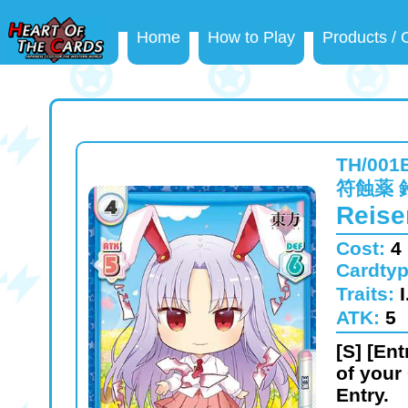
Home
How to Play
Products /
TH/001
符蝕薬 
Reise
Cost:
4
Cardty
Traits:
ATK:
5
[S] [Ent
of your
Entry.