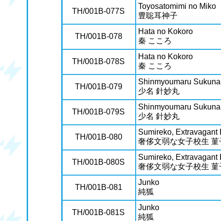
Toyosatomimi no Miko
TH/001B-077S
豊聡耳神子
Hata no Kokoro
TH/001B-078
秦 こころ
Hata no Kokoro
TH/001B-078S
秦 こころ
Shinmyoumaru Sukuna
TH/001B-079
少名 針妙丸
Shinmyoumaru Sukuna
TH/001B-079S
少名 針妙丸
Sumireko, Extravagant
TH/001B-080
奢侈文弱な女子校生 菫
Sumireko, Extravagant
TH/001B-080S
奢侈文弱な女子校生 菫
Junko
TH/001B-081
純狐
Junko
TH/001B-081S
純狐