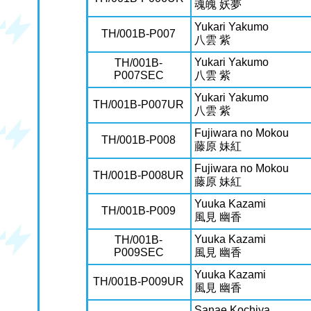
魂魄 妖夢
Yukari Yakumo
TH/001B-P007
八雲 紫
Yukari Yakumo
TH/001B-
P007SEC
八雲 紫
Yukari Yakumo
TH/001B-P007UR
八雲 紫
Fujiwara no Mokou
TH/001B-P008
藤原 妹紅
Fujiwara no Mokou
TH/001B-P008UR
藤原 妹紅
Yuuka Kazami
TH/001B-P009
風見 幽香
Yuuka Kazami
TH/001B-
P009SEC
風見 幽香
Yuuka Kazami
TH/001B-P009UR
風見 幽香
Sanae Kochiya