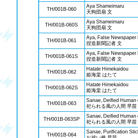
Aya Shameimaru
TH/001B-060
天狗団扇 文
Aya Shameimaru
TH/001B-060S
天狗団扇 文
Aya, False Newspaper 
TH/001B-061
捏造新聞記者 文
Aya, False Newspaper 
TH/001B-061S
捏造新聞記者 文
Hatate Himekaidou
TH/001B-062
姫海棠 はたて
Hatate Himekaidou
TH/001B-062S
姫海棠 はたて
Sanae, Deified Human 
TH/001B-063
祀られる風の人間 早苗
Sanae, Deified Human 
TH/001B-063SP
祀られる風の人間 早苗
Sanae, Purification Stic
TH/001B-064
お祓い棒 早苗