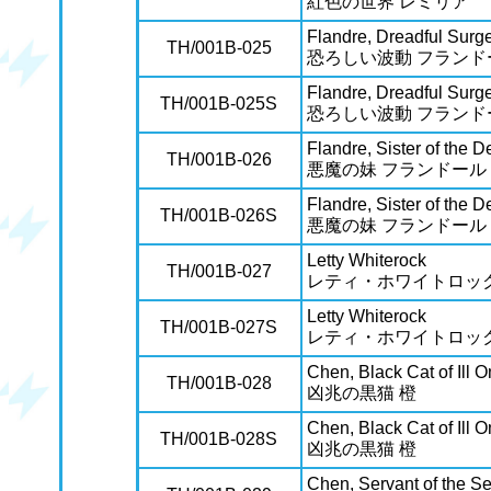
紅色の世界 レミリア
Flandre, Dreadful Surg
TH/001B-025
恐ろしい波動 フランド
Flandre, Dreadful Surg
TH/001B-025S
恐ろしい波動 フランド
Flandre, Sister of the D
TH/001B-026
悪魔の妹 フランドール
Flandre, Sister of the D
TH/001B-026S
悪魔の妹 フランドール
Letty Whiterock
TH/001B-027
レティ・ホワイトロッ
Letty Whiterock
TH/001B-027S
レティ・ホワイトロッ
Chen, Black Cat of Ill
TH/001B-028
凶兆の黒猫 橙
Chen, Black Cat of Ill
TH/001B-028S
凶兆の黒猫 橙
Chen, Servant of the S