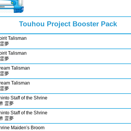
Touhou Project Booster Pack
irit Talisman
 霊夢
irit Talisman
 霊夢
ream Talisman
 霊夢
ream Talisman
 霊夢
into Staff of the Shrine
幣 霊夢
into Staff of the Shrine
幣 霊夢
hrine Maiden's Broom