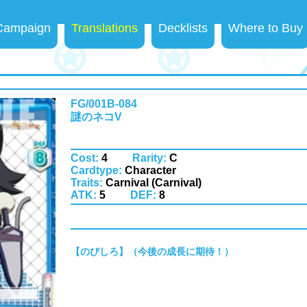
 Campaign
Translations
Decklists
Where to Buy
FG/001B-084
謎のネコV
Cost:
4
Rarity:
C
Cardtype:
Character
Traits:
Carnival (Carnival)
ATK:
5
DEF:
8
【のびしろ】（今後の成長に期待！）