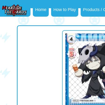
Home
How to Play
Products /