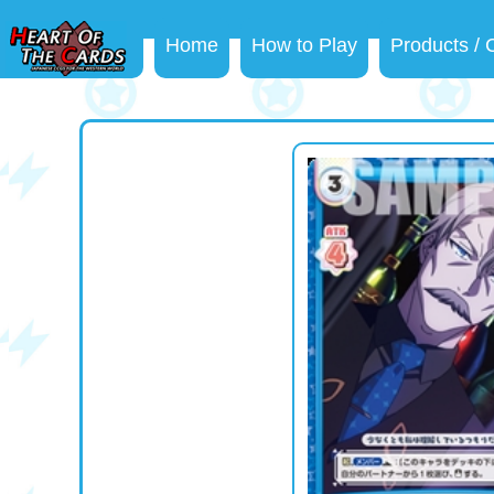
Home
How to Play
Products /