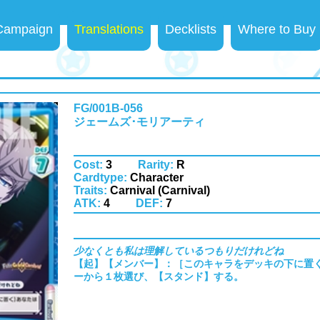
 Campaign
Translations
Decklists
Where to Buy
FG/001B-056
ジェームズ･モリアーティ
Cost:
3
Rarity:
R
Cardtype:
Character
Traits:
Carnival (Carnival)
ATK:
4
DEF:
7
少なくとも私は理解しているつもりだけれどね
【起】【メンバー】：［このキャラをデッキの下に置
ーから１枚選び、【スタンド】する。