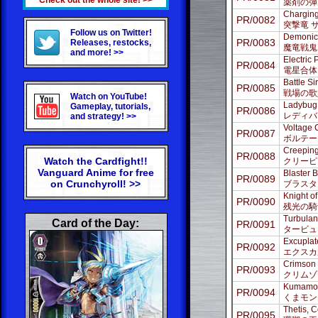
Check out the whole site! >>
薬剤の弾
Charging
PR/0082
突撃竜 
Follow us on Twitter!
Demonic 
PR/0083
Releases, restocks,
魔竜戦鬼
and more! >>
Electric
PR/0084
電星合体
Battle Si
PR/0085
戦場の歌
Watch on YouTube!
Ladybug
Gameplay, tutorials,
PR/0086
レディバ
and strategy! >>
Voltage 
PR/0087
ボルテー
Creeping
PR/0088
Watch the Cardfight!!
クリーピ
Vanguard Anime for free
Blaster 
PR/0089
on Crunchyroll! >>
ブラスタ
Knight of
PR/0090
残光の騎
Turbula
Card of the Day:
PR/0091
タービュ
Excuplat
PR/0092
エクスカ
Crimson 
PR/0093
クリムゾ
Kumamo
PR/0094
くまモン
Thetis, C
PR/0095