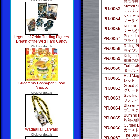
Click for details
魔竜導師
Mythril
PR/0053
ミスリル
No Life 
PR/0054
ノーライ
Kungal
PR/0055
くーんが
Bright L
Legend of Zelda Trading Figures:
PR/0057
ブライト
Breath of the Wild Hard Candy
Rising P
Click for details
PR/0058
ライジン
Knight o
PR/0059
軍旗の騎
Turborai
PR/0060
ターボラ
Red Ma
PR/0061
レッド・
Gudetama Gashapon: Food
Greed S
Mascot
PR/0062
グリード
Click for details
Satellite
PR/0063
サテライ
Blaster
PR/0064
ブラスタ
Burning 
PR/0065
灼熱の獅
Cursed 
PR/0066
Wagnaria!! Lanyard
カースド
Click for details
The Dark
PR/0067