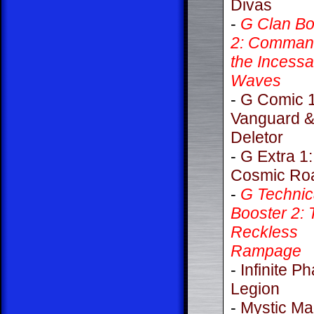
Divas
-
G Clan Bo
2: Command
the Incessa
Waves
-
G Comic 1
Vanguard 
Deletor
-
G Extra 1:
Cosmic Ro
-
G Technic
Booster 2: 
Reckless
Rampage
-
Infinite P
Legion
-
Mystic M