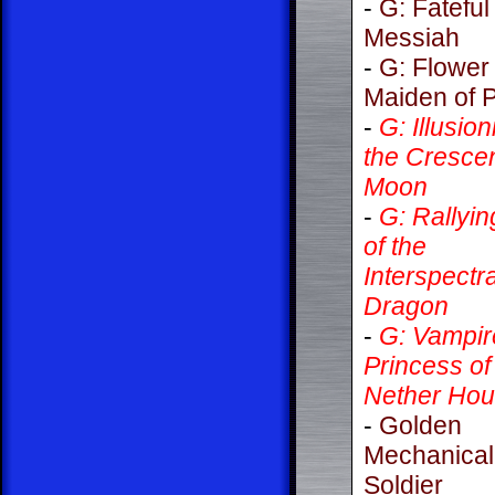
-
G: Fateful
Messiah
-
G: Flower
Maiden of P
-
G: Illusion
the Cresce
Moon
-
G: Rallyin
of the
Interspectra
Dragon
-
G: Vampir
Princess of
Nether Hou
-
Golden
Mechanical
Soldier