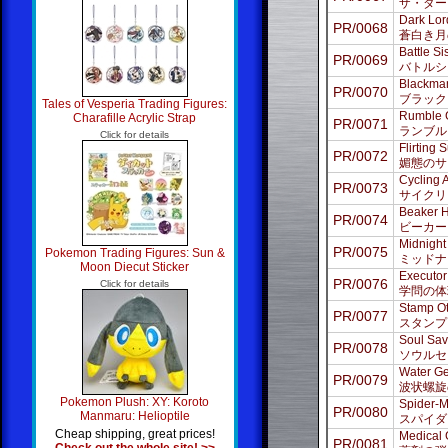
ザ・ダー
Dark Lor
PR/0068
蒼白き月
Battle Si
PR/0069
バトルシ
Blackma
PR/0070
ブラック
Tales of Vesperia Trading Figures:
Rumble 
Charafille Acrylic Strap
PR/0071
ランブル
Click for details
Flirting
PR/0072
媚態のサ
Cycling 
PR/0073
サイクリ
Beaker H
PR/0074
ビーカー
Midnight
PR/0075
Pokemon Trading Figures: Sun &
ミッドナ
Moon Diecut Sticker
Executor
PR/0076
Click for details
学問の体
Stamp Ot
PR/0077
スタンプ
Soul Sav
PR/0078
ソウルセ
Water Ge
PR/0079
波状螺旋
Pokemon Plush: XY: Koroto
Spider-
PR/0080
Manmaru: Helioptile
スパイダ
Cheap shipping, great prices!
Medical 
PR/0081