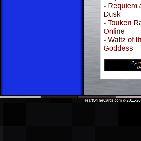
-
Requiem 
Dusk
-
Touken R
Online
-
Waltz of t
Goddess
HeartOfTheCards.com © 2011-201