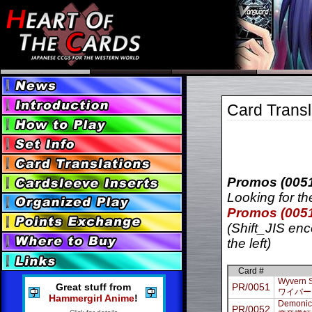
Card Transl
Promos (0051
Looking for th
Promos (0051
(Shift_JIS enc
the left)
Card #
Wyvern S
Great stuff from
PR/0051
ワイバー
Hammergirl Anime
!
Demonic
PR/0052