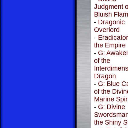
Judgment o
Bluish Fla
-
Dragonic
Overlord
-
Eradicator
the Empire
-
G: Awake
of the
Interdimens
Dragon
-
G: Blue C
of the Divin
Marine Spir
-
G: Divine
Swordsman
the Shiny S