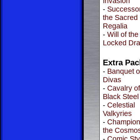
Invasion
-
Successor
the Sacred
Regalia
-
Will of the
Locked Dr
Extra Pac
-
Banquet o
Divas
-
Cavalry of
Black Steel
-
Celestial
Valkyries
-
Champion
the Cosmo
-
Comic Styl