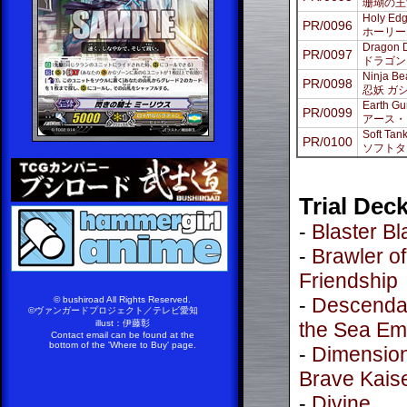
珊瑚の王
Holy Edg
PR/0096
ホーリー
Dragon D
PR/0097
ドラゴン
Ninja Be
PR/0098
忍妖 ガ
Earth Gu
PR/0099
アース・
Soft Tank
PR/0100
ソフトタ
Trial Dec
-
Blaster B
-
Brawler of
Friendship
-
Descendan
© bushiroad All Rights Reserved.
©ヴァンガードプロジェクト／テレビ愛知
illust：伊藤彰
the Sea Em
Contact email can be found at the
bottom of the 'Where to Buy' page.
-
Dimension
Brave Kais
-
Divine