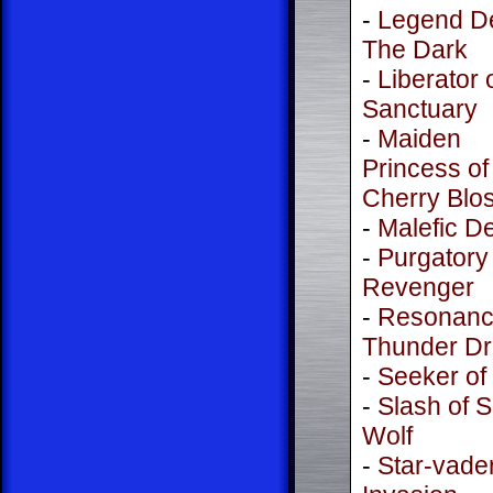
-
Legend D
The Dark
-
Liberator 
Sanctuary
-
Maiden
Princess of
Cherry Blo
-
Malefic De
-
Purgatory
Revenger
-
Resonanc
Thunder D
-
Seeker of
-
Slash of S
Wolf
-
Star-vade